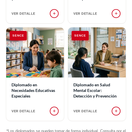
+
+
VER DETALLE
VER DETALLE
SENCE
SENCE
Diplomado en
Diplomado en Salud
Necesidades Educativas
Mental Escolar:
Especiales
Detección y Prevención
+
+
VER DETALLE
VER DETALLE
*Los diplomados se pueden tomar de forma individual. Consulta por el