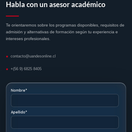
Habla con un asesor académico
Formación desarrollada junto a la Facultad de
Educación de la Universidad de los Andes.
Te orientaremos sobre los programas disponibles, requisitos de
admisión y alternativas de formación según tu experiencia e
intereses profesionales.
⚖️
●
contacto@uandesonline.cl
Compatible con tu vida laboral
●
+(56 9) 6825 8405
Programas diseñados para profesionales que
compatibilizan estudio y trabajo.
🕐
Acceso 24/7