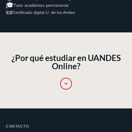
🎓
Tutor académico permanente
📜
Certificado digital U. de los Andes
¿Por qué estudiar en UANDES
Online?
🏛️
CONTACTO
Respaldo académico