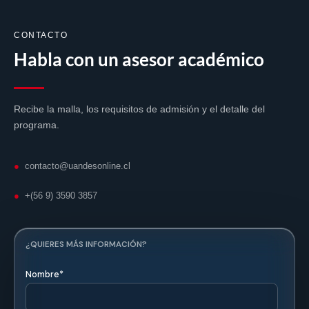
🏛️
CONTACTO
Respaldo académico
Habla con un asesor académico
Formación desarrollada junto a la UANDES Online de la
Universidad de los Andes.
Recibe la malla, los requisitos de admisión y el detalle del
programa.
⚖️
●
contacto@uandesonline.cl
●
+(56 9) 3590 3857
Compatible con tu vida laboral
Programa diseñado para profesionales que
compatibilizan estudio y trabajo.