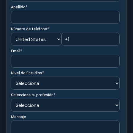
🕐
Acceso 24/7
Metodología flexible con acceso a contenidos en
cualquier momento desde cualquier lugar.
🤝
Acompañamiento permanente
Acompañamiento académico durante todo el proceso
formativo.
👨‍🏫