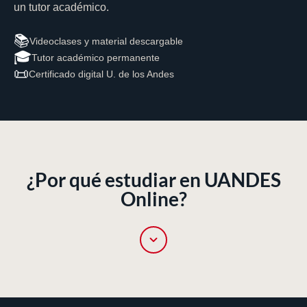
un tutor académico.
📚
Videoclases y material descargable
🎓
Tutor académico permanente
📜
Certificado digital U. de los Andes
¿Por qué estudiar en UANDES
Online?