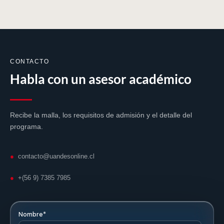
🏛️
CONTACTO
Respaldo académico
Habla con un asesor académico
Formación desarrollada junto a la Área Negocios de la
Universidad de los Andes.
Recibe la malla, los requisitos de admisión y el detalle del
programa.
⚖️
●
contacto@uandesonline.cl
●
+(56 9) 7385 7985
Compatible con tu vida laboral
Programa diseñado para profesionales que
compatibilizan estudio y trabajo.