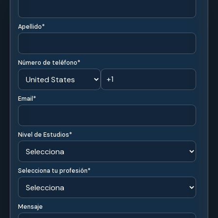
🕐
Acceso 24/7
Metodología flexible con acceso a contenidos en
cualquier momento desde cualquier lugar.
🤝
Acompañamiento permanente
Acompañamiento académico durante todo el proceso
formativo.