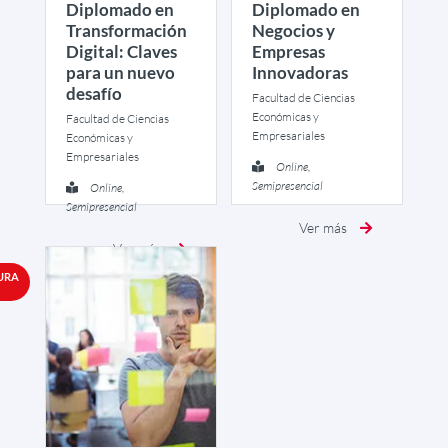
Diplomado en
Diplomado en
Transformación
Negocios y
Digital: Claves
Empresas
para un nuevo
Innovadoras
desafío
Facultad de Ciencias
Económicas y
Facultad de Ciencias
Empresariales
Económicas y
Empresariales
Online,
Semipresencial
Online,
Semipresencial
Ver más
Ver más
URA