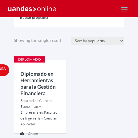
Buscar programa
Showing the single result
DIPLOMADO
URA
Diplomado en
Herramientas
para la Gestión
Financiera
Facultad de Ciencias
Económicas y
Empresariales, Facultad
de Ingeniería y Ciencias
Aplicadas
Online,