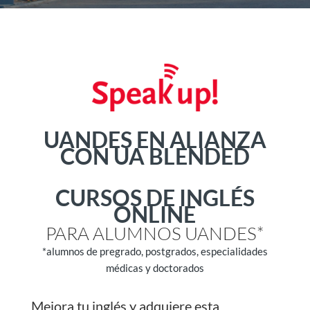
UANDES EN ALIANZA
CON UA BLENDED
CURSOS DE INGLÉS
ONLINE
PARA ALUMNOS UANDES*
*alumnos de pregrado, postgrados, especialidades
médicas y doctorados
Mejora tu inglés y adquiere esta