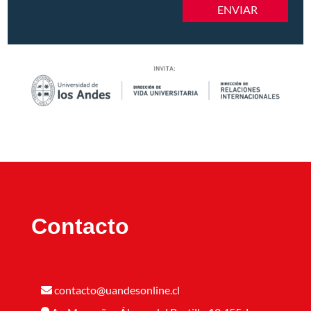
ENVIAR
Contacto
contacto@uandesonline.cl