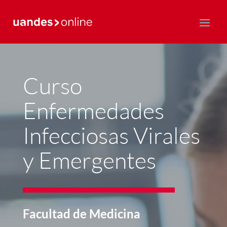
Postgrado y Educación Continua
Curso
Enfermedades
Infecciosas Virales
y Emergentes
Facultad de Medicina