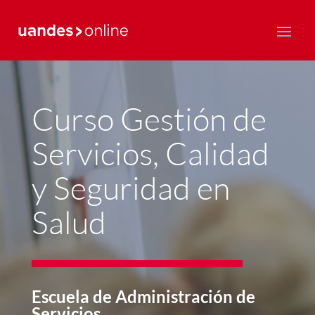
Postgrado y Educación Continua
Curso Gestión de
Servicios, Calidad
y Seguridad en
Salud
Escuela de Administración de
Servicios