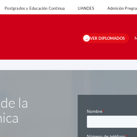
Postgrados y Educación Continua
UANDES
Admisión Preg
versidad
Postgrados y Educación Continua
UANDES
Admisión Pregrado 
VER DIPLOMADOS
M
de la
nica