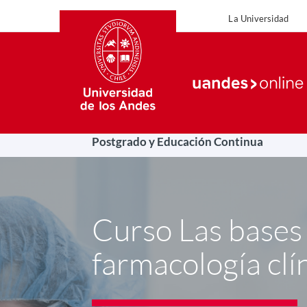
La Universidad
La Uni
Postgrado y Educación Continua
Curso Las bases 
farmacología clí