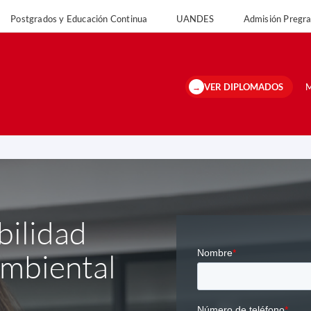
Postgrados y Educación Continua
UANDES
Admisión Preg
versidad
Postgrados y Educación Continua
UANDES
Admisión Pregrado 
VER DIPLOMADOS
M
ilidad
Ambiental