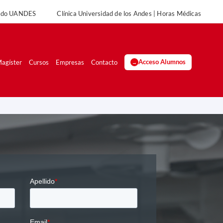
rado UANDES
Clínica Universidad de los Andes | Horas Médicas
UANDES
Clínica Universidad de los Andes | Horas Médicas
agíster
Cursos
Empresas
Contacto
Acceso Alumnos