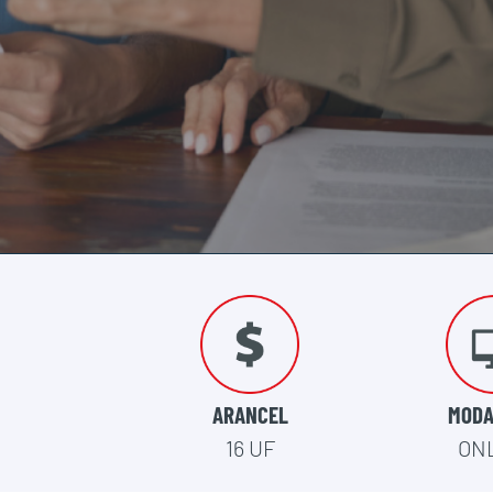
ARANCEL
MODA
16 UF
ON