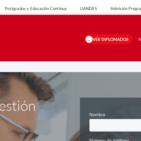
Postgrados y Educación Continua
UANDES
Admisión Preg
versidad
Postgrados y Educación Continua
UANDES
Admisión Pregrado 
VER DIPLOMADOS
M
estión