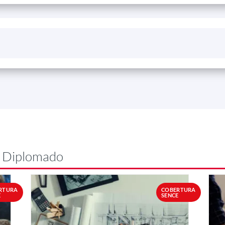
e Diplomado
RTURA
COBERTURA
E
SENCE