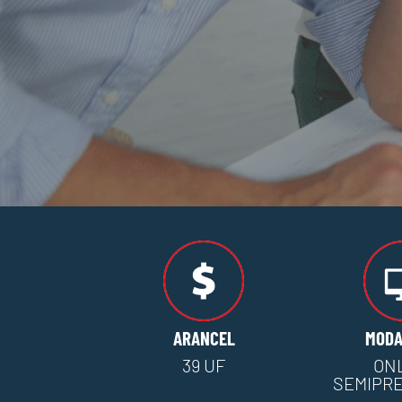
ARANCEL
MODA
39 UF
ON
SEMIPR