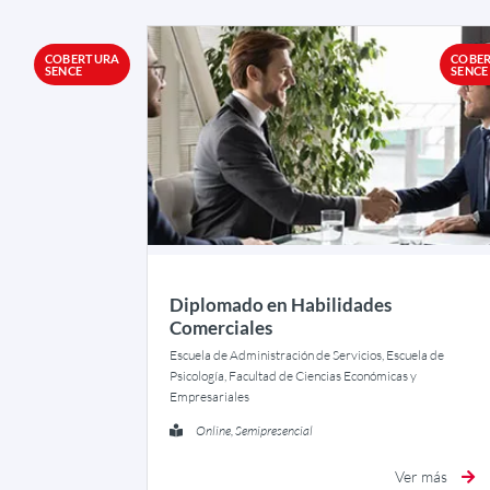
COBERTURA
COBE
SENCE
SENCE
Diplomado en Habilidades
Comerciales
Escuela de Administración de Servicios, Escuela de
Psicología, Facultad de Ciencias Económicas y
Empresariales
Online, Semipresencial
Ver más