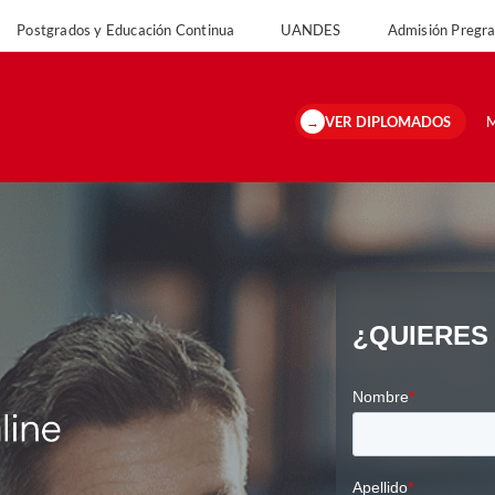
Postgrados y Educación Continua
UANDES
Admisión Preg
versidad
Postgrados y Educación Continua
UANDES
Admisión Pregrado 
VER DIPLOMADOS
M