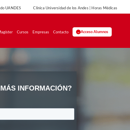
rado UANDES
Clínica Universidad de los Andes | Horas Médicas
UANDES
Clínica Universidad de los Andes | Horas Médicas
agíster
Cursos
Empresas
Contacto
Acceso Alumnos