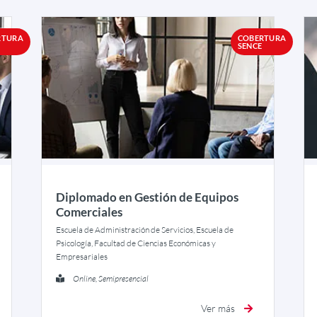
RTURA
COBERTURA
SENCE
Diplomado en Gestión de Equipos
Comerciales
Escuela de Administración de Servicios, Escuela de
Psicología, Facultad de Ciencias Económicas y
Empresariales
Online, Semipresencial
Ver más