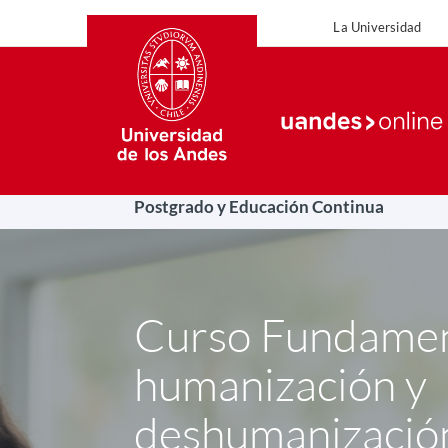
La Universidad
La Uni
Postgrado y Educación Continua
Curso Fundamen
humanización y
deshumanización