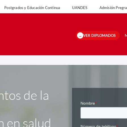
Postgrados y Educación Continua
UANDES
Admisión Preg
versidad
Postgrados y Educación Continua
UANDES
Admisión Pregrado 
VER DIPLOMADOS
M
tos de la
 en salud