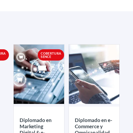
URA
COBERTURA
SENCE
Diplomado en
Diplomado en e-
Marketing
Commerce y
Digital & e-
Omnicanalidad