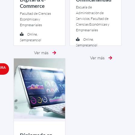
Commerce
Escuela de
Administración de
Facultad de Ciencias
Servicios, Facultad de
Económicas y
Ciencias Económicas y
Empresariales
Empresariales
Online,
Online,
Semipresencial
Semipresencial
Ver más
Ver más
URA