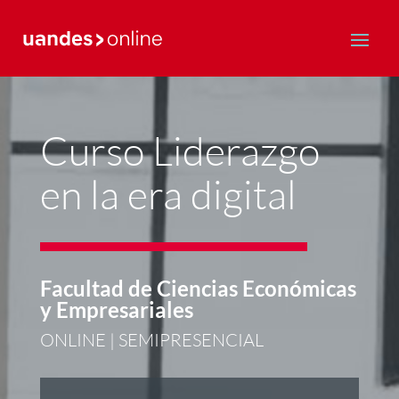
Postgrado y Educación Continua
Curso Liderazgo
en la era digital
Facultad de Ciencias Económicas
y Empresariales
ONLINE | SEMIPRESENCIAL