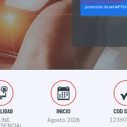
LIDAD
INICIO
COD 
12380
LINE
Agosto, 2026
ESENCIAL