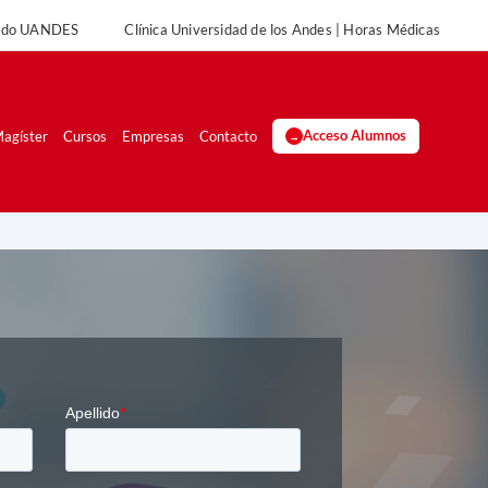
rado UANDES
Clínica Universidad de los Andes | Horas Médicas
UANDES
Clínica Universidad de los Andes | Horas Médicas
agíster
Cursos
Empresas
Contacto
Acceso Alumnos