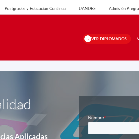
Postgrados y Educación Continua
UANDES
Admisión Preg
versidad
Postgrados y Educación Continua
UANDES
Admisión Pregrado 
VER DIPLOMADOS
M
lidad
ncias Aplicadas