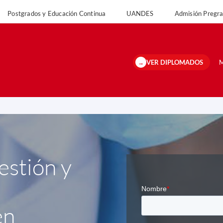
Postgrados y Educación Continua
UANDES
Admisión Preg
versidad
Postgrados y Educación Continua
UANDES
Admisión Pregrado 
VER DIPLOMADOS
M
stión y
en