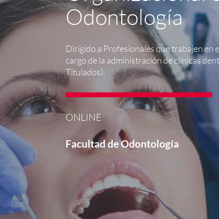
Odontología
Dirigido a Profesionales que trabajen en 
cargo de la administración de clínicas dent
Titulados).
ONLINE
Facultad de Odontología