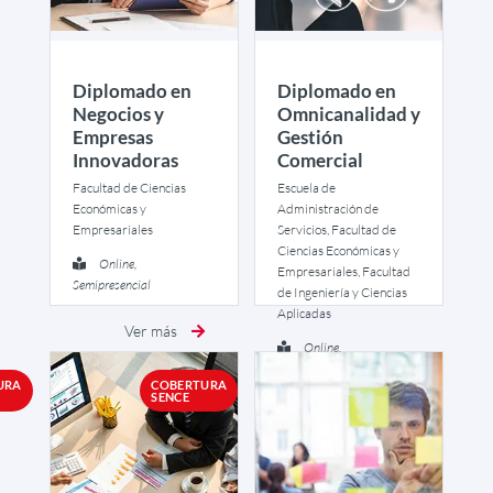
Diplomado en
Diplomado en
Negocios y
Omnicanalidad y
Empresas
Gestión
Innovadoras
Comercial
Facultad de Ciencias
Escuela de
Económicas y
Administración de
Empresariales
Servicios, Facultad de
Ciencias Económicas y
Online,
Empresariales, Facultad
Semipresencial
de Ingeniería y Ciencias
Aplicadas
Ver más
Online,
Semipresencial
URA
COBERTURA
SENCE
Ver más