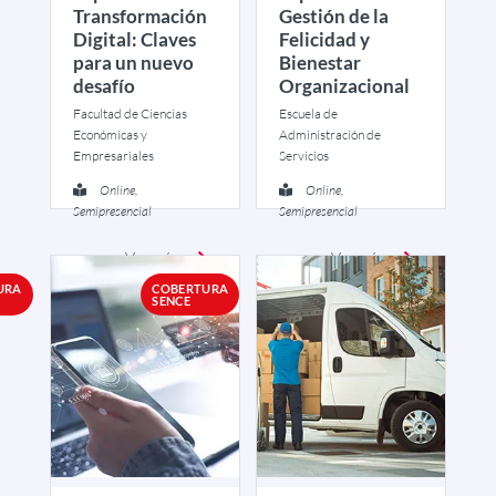
Transformación
Gestión de la
Digital: Claves
Felicidad y
para un nuevo
Bienestar
desafío
Organizacional
Facultad de Ciencias
Escuela de
Económicas y
Administración de
Empresariales
Servicios
Online,
Online,
Semipresencial
Semipresencial
Ver más
Ver más
URA
COBERTURA
SENCE