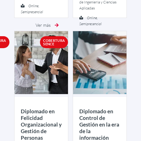
de Ingeniería y Ciencias
Online,
Aplicadas
Semipresencial
Online,
Semipresencial
Ver más
Ver más
URA
COBERTURA
SENCE
Diplomado en
Diplomado en
Felicidad
Control de
Organizacional y
Gestión en la era
Gestión de
de la
Personas
información