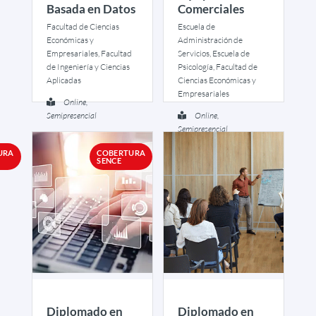
Basada en Datos
Comerciales
Facultad de Ciencias
Escuela de
Económicas y
Administración de
Empresariales, Facultad
Servicios, Escuela de
de Ingeniería y Ciencias
Psicología, Facultad de
Aplicadas
Ciencias Económicas y
Empresariales
Online,
Semipresencial
Online,
Semipresencial
Ver más
URA
COBERTURA
Ver más
SENCE
Diplomado en
Diplomado en