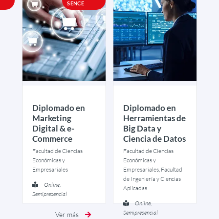
SENCE
Diplomado en
Diplomado en
Marketing
Herramientas de
Digital & e-
Big Data y
Commerce
Ciencia de Datos
Facultad de Ciencias
Facultad de Ciencias
Económicas y
Económicas y
Empresariales
Empresariales, Facultad
de Ingeniería y Ciencias
Online,
Aplicadas
Semipresencial
Online,
Semipresencial
Ver más