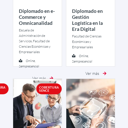
Diplomado en e-
Diplomado en
Commerce y
Gestión
Omnicanalidad
Logística en la
Era Digital
Escuela de
Administración de
Facultad de Ciencias
Servicios, Facultad de
Económicas y
Ciencias Económicas y
Empresariales
Empresariales
Online,
Online,
Semipresencial
Semipresencial
Ver más
Ver más
URA
COBERTURA
SENCE