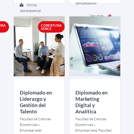
Semipresencial
Online,
Semipresencial
Ver más
Ver más
URA
COBERTURA
SENCE
Diplomado en
Diplomado en
Liderazgo y
Marketing
Gestión del
Digital y
Talento
Analítica
Facultad de Ciencias
Facultad de Ciencias
Económicas y
Económicas y
Empresariales
Empresariales, Facultad