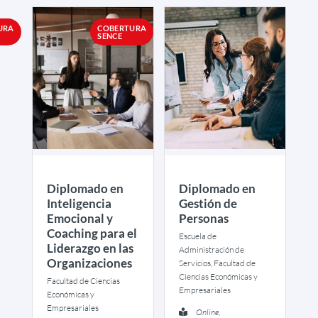
Ver más
URA
COBERTURA
SENCE
Diplomado en
Diplomado en
Inteligencia
Gestión de
Emocional y
Personas
Coaching para el
Escuela de
Liderazgo en las
Administración de
Organizaciones
Servicios, Facultad de
Ciencias Económicas y
Facultad de Ciencias
Empresariales
Económicas y
Empresariales
Online,