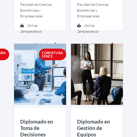
Facultad de Ciencias
Facultad de Ciencias
Económicas y
Económicas y
Empresariales
Empresariales
Online,
Online,
Semipresencial
Semipresencial
Ver más
Ver más
URA
COBERTURA
SENCE
Diplomado en
Diplomado en
Toma de
Gestión de
Decisiones
Equipos