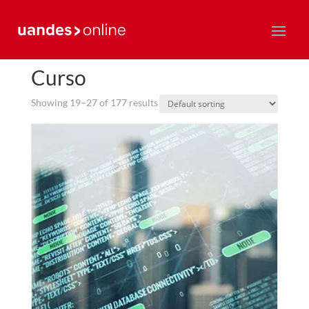
Home
/
Curso
/ Page 3
Curso
Showing 19–27 of 177 results