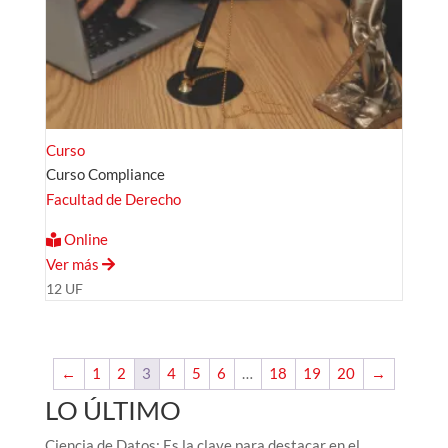
Curso
Curso Compliance
Facultad de Derecho
Online
Ver más
12 UF
←
1
2
3
4
5
6
…
18
19
20
→
LO ÚLTIMO
Ciencia de Datos: Es la clave para destacar en el