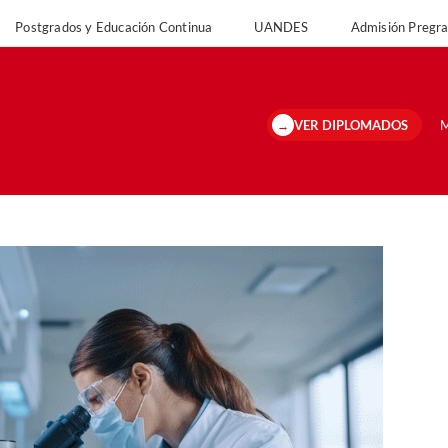
Postgrados y Educación Continua
UANDES
Admisión Preg
versidad
Postgrados y Educación Continua
UANDES
Admisión Pregrado 
VER DIPLOMADOS
M