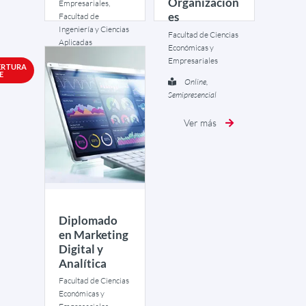
Organizacion
Empresariales,
es
Facultad de
Ingeniería y Ciencias
Facultad de Ciencias
Aplicadas
Económicas y
Empresariales
Online,
ERTURA
E
Semipresencial
Online,
Semipresencial
Ver más
Ver más
Diplomado
en Marketing
Digital y
Analítica
Facultad de Ciencias
Económicas y