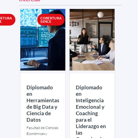
ERTURA
COBERTURA
E
SENCE
Diplomado
Diplomado
en
en
Herramientas
Inteligencia
de Big Data y
Emocional y
Ciencia de
Coaching
Datos
para el
Liderazgo en
Facultad de Ciencias
las
Económicas y