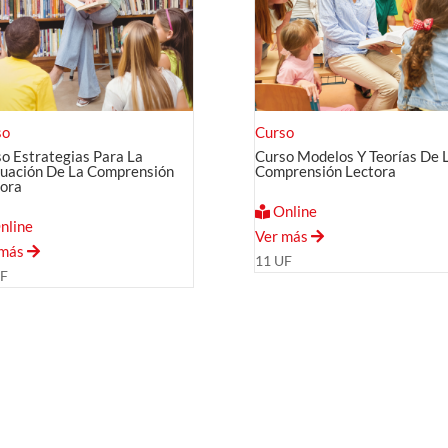
so
Curso
o Estrategias Para La
Curso Modelos Y Teorías De 
uación De La Comprensión
Comprensión Lectora
tora
Online
nline
Ver más
 más
11 UF
UF