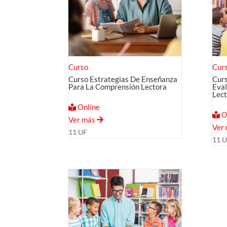
Curso
Cur
Curso Estrategias De Enseñanza
Curs
Para La Comprensión Lectora
Eval
Lec
Online
O
Ver más
Ver
11 UF
11 