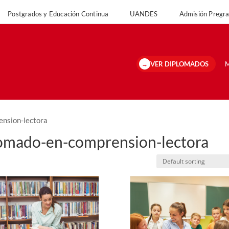
Postgrados y Educación Continua
UANDES
Admisión Preg
VER DIPLOMADOS
M
ension-lectora
lomado-en-comprension-lectora