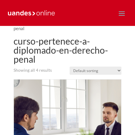
Home
/ curso-pertenece-a-diplomado-en-derecho-
penal
curso-pertenece-a-
diplomado-en-derecho-
penal
Showing all 4 results